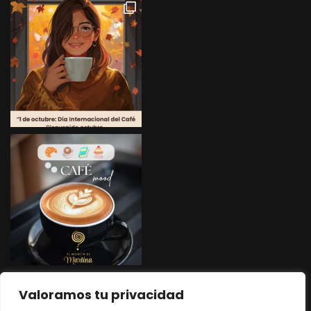
Cargar más
Valoramos tu privacidad